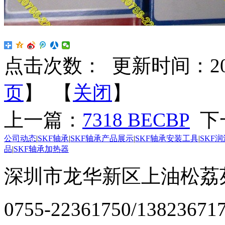
点击次数：
更新时间：2023-
页
】 【
关闭
】
上一篇：
7318 BECBP
下
公司动态
|
SKF轴承
|
SKF轴承产品展示
|
SKF轴承安装工具
|
SKF
品
|
SKF轴承加热器
深圳市龙华新区上油松荔苑
0755-22361750/13823671