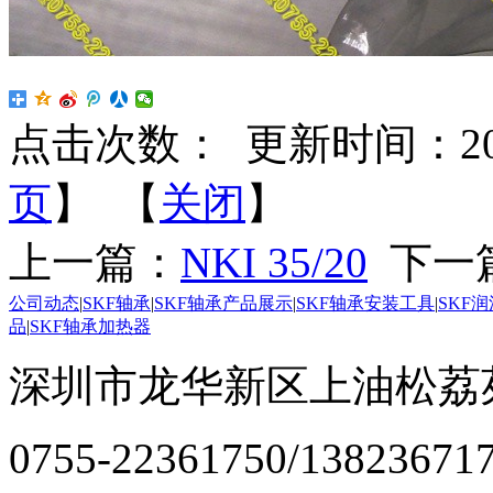
点击次数：
更新时间：2023-
页
】 【
关闭
】
上一篇：
NKI 35/20
下一
公司动态
|
SKF轴承
|
SKF轴承产品展示
|
SKF轴承安装工具
|
SKF
品
|
SKF轴承加热器
深圳市龙华新区上油松荔苑
0755-22361750/13823671