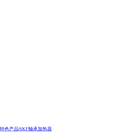
承特色产品
|
SKF轴承加热器