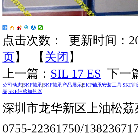
点击次数：
更新时间：2023-
页
】 【
关闭
】
上一篇：
SIL 17 ES
下一
公司动态
|
SKF轴承
|
SKF轴承产品展示
|
SKF轴承安装工具
|
SKF
品
|
SKF轴承加热器
深圳市龙华新区上油松荔苑
0755-22361750/13823671