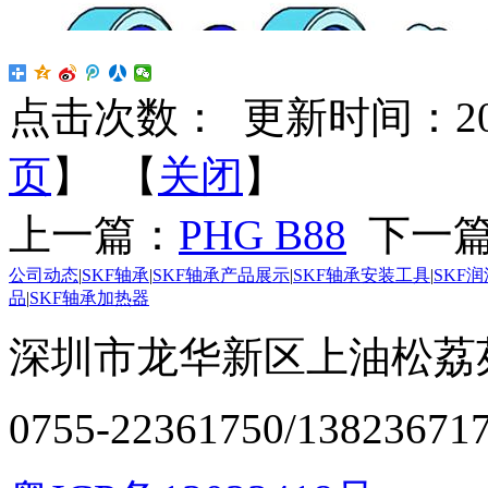
点击次数：
更新时间：2024-
页
】 【
关闭
】
上一篇：
PHG B88
下一
公司动态
|
SKF轴承
|
SKF轴承产品展示
|
SKF轴承安装工具
|
SKF
品
|
SKF轴承加热器
深圳市龙华新区上油松荔苑
0755-22361750/13823671