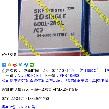
价格交期
点击次数：
更新时间：2024-07-17 00:15:50 【
打印此页
】 【
上一篇：
NU 220 ECML
下一篇：
FRB 10/480
公司动态
|
SKF轴承
|
SKF轴承产品展示
|
SKF轴承安装工具
|
SKF
深圳市龙华新区上油松荔苑新村B区42栋首层
0755-22361750/13823671750
粤ICP备13023418号