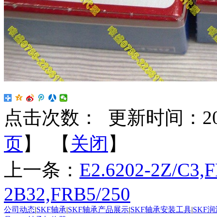
点击次数：
更新时间：2023-
页
】 【
关闭
】
上一条：
E2.6202-2Z/C3,
2B32,FRB5/250
公司动态
|
SKF轴承
|
SKF轴承产品展示
|
SKF轴承安装工具
|
SKF