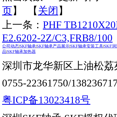
页
】 【
关闭
】
上一条：
PHF TB1210X20
E2.6202-2Z/C3,FRB8/100
公司动态
|
SKF轴承
|
SKF轴承产品展示
|
SKF轴承安装工具
|
SKF
品
|
SKF轴承加热器
深圳市龙华新区上油松荔苑
0755-22361750/13823671
粤ICP备13023418号