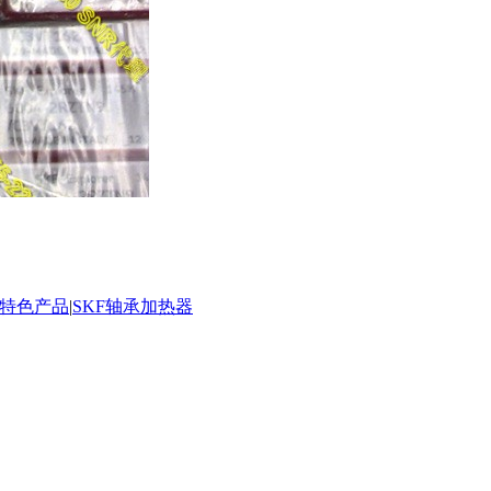
承特色产品
|
SKF轴承加热器