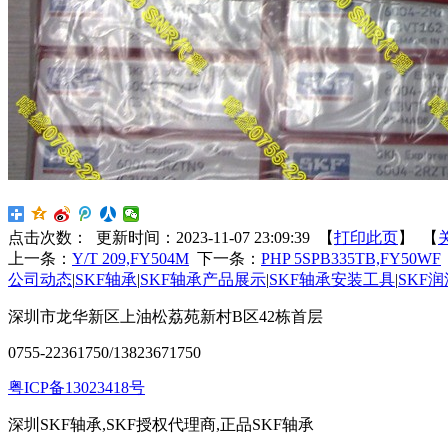
点击次数：
更新时间：2023-11-07 23:09:39 【
打印此页
】 【
上一条：
Y/T 209,FY504M
下一条：
PHP 5SPB335TB,FY50WF
公司动态
|
SKF轴承
|
SKF轴承产品展示
|
SKF轴承安装工具
|
SKF
深圳市龙华新区上油松荔苑新村B区42栋首层
0755-22361750/13823671750
粤ICP备13023418号
深圳SKF轴承,SKF授权代理商,正品SKF轴承