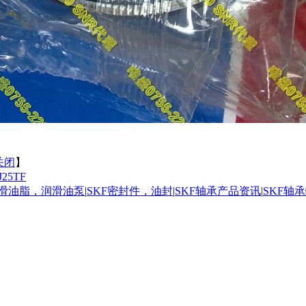
关闭
】
J25TF
润滑油脂，润滑油泵
|
SKF密封件，油封
|
SKF轴承产品资讯
|
SKF轴