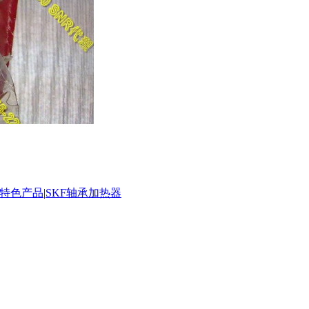
承特色产品
|
SKF轴承加热器