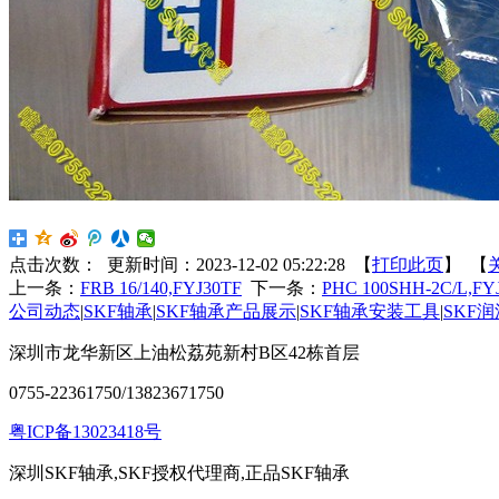
点击次数：
更新时间：2023-12-02 05:22:28 【
打印此页
】 【
上一条：
FRB 16/140,FYJ30TF
下一条：
PHC 100SHH-2C/L,FY
公司动态
|
SKF轴承
|
SKF轴承产品展示
|
SKF轴承安装工具
|
SKF
深圳市龙华新区上油松荔苑新村B区42栋首层
0755-22361750/13823671750
粤ICP备13023418号
深圳SKF轴承,SKF授权代理商,正品SKF轴承