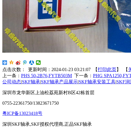
点击次数：
更新时间：2024-01-23 03:21:07 【
打印此页
】 【
上一条：
PHS 50-2B76,FYTB503M
下一条：
PHG SPA1250,FY
公司动态
|
SKF轴承
|
SKF轴承产品展示
|
SKF轴承安装工具
|
SKF
深圳市龙华新区上油松荔苑新村B区42栋首层
0755-22361750/13823671750
粤ICP备13023418号
深圳SKF轴承,SKF授权代理商,正品SKF轴承