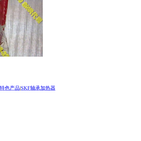
承特色产品
|
SKF轴承加热器