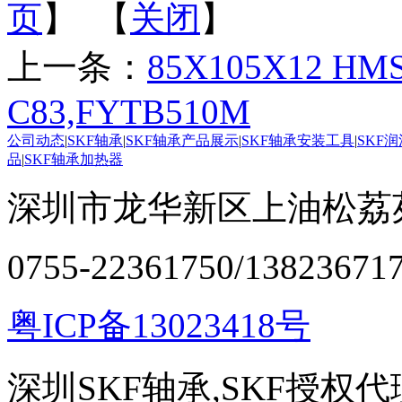
页
】 【
关闭
】
上一条：
85X105X12 HMS
C83,FYTB510M
公司动态
|
SKF轴承
|
SKF轴承产品展示
|
SKF轴承安装工具
|
SKF
品
|
SKF轴承加热器
深圳市龙华新区上油松荔苑
0755-22361750/13823671
粤ICP备13023418号
深圳SKF轴承,SKF授权代