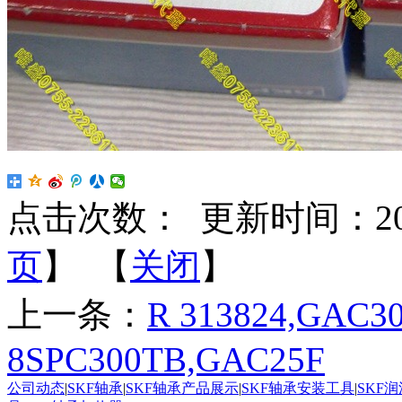
点击次数：
更新时间：2024-
页
】 【
关闭
】
上一条：
R 313824,GAC3
8SPC300TB,GAC25F
公司动态
|
SKF轴承
|
SKF轴承产品展示
|
SKF轴承安装工具
|
SKF