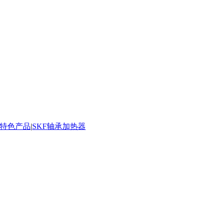
承特色产品
|
SKF轴承加热器