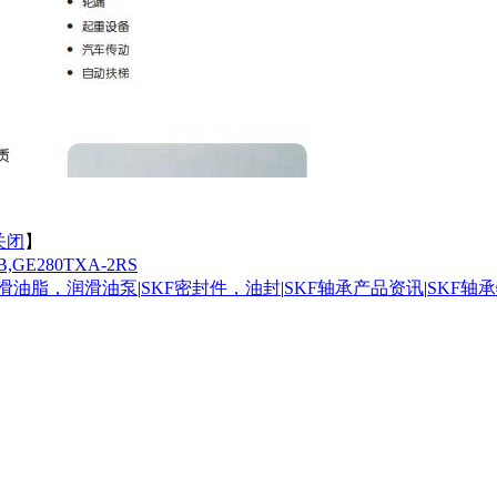
关闭
】
B,GE280TXA-2RS
润滑油脂，润滑油泵
|
SKF密封件，油封
|
SKF轴承产品资讯
|
SKF轴