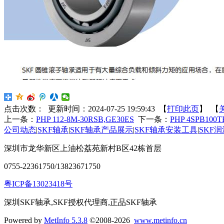
点击次数：
更新时间：2024-07-25 19:59:43 【
打印此页
】 【
上一条：
PHP 112-8M-30RSB,GE30ES
下一条：
PHP 4SPB100T
公司动态
|
SKF轴承
|
SKF轴承产品展示
|
SKF轴承安装工具
|
SKF
深圳市龙华新区上油松荔苑新村B区42栋首层
0755-22361750/13823671750
粤ICP备13023418号
深圳SKF轴承,SKF授权代理商,正品SKF轴承
Powered by
MetInfo 5.3.8
©2008-2026
www.metinfo.cn