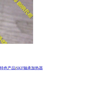
承特色产品
|
SKF轴承加热器