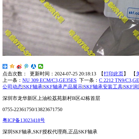
点击次数：
更新时间：2024-07-25 20:18:13 【
打印此页
】 【
上一条：
NU 309 ECM/C3,GE35ES
下一条：
C 2212 TN9/C3,G
公司动态
|
SKF轴承
|
SKF轴承产品展示
|
SKF轴承安装工具
|
SKF
深圳市龙华新区上油松荔苑新村B区42栋首层
0755-22361750/13823671750
粤ICP备13023418号
深圳SKF轴承,SKF授权代理商,正品SKF轴承