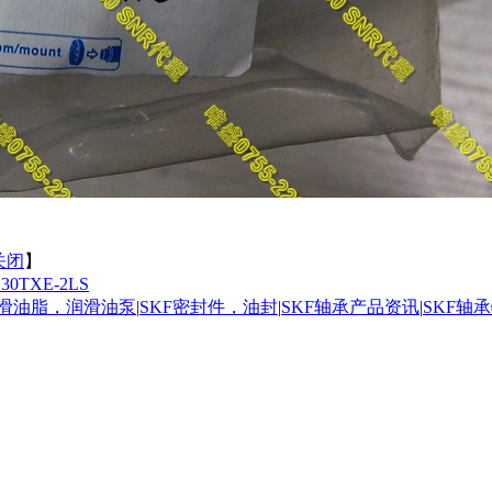
关闭
】
E30TXE-2LS
润滑油脂，润滑油泵
|
SKF密封件，油封
|
SKF轴承产品资讯
|
SKF轴