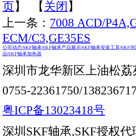
页
】 【
关闭
】
上一条：
7008 ACD/P4A,
ECM/C3,GE35ES
公司动态
|
SKF轴承
|
SKF轴承产品展示
|
SKF轴承安装工具
|
SKF
品
|
SKF轴承加热器
深圳市龙华新区上油松荔苑
0755-22361750/13823671
粤ICP备13023418号
深圳SKF轴承,SKF授权代