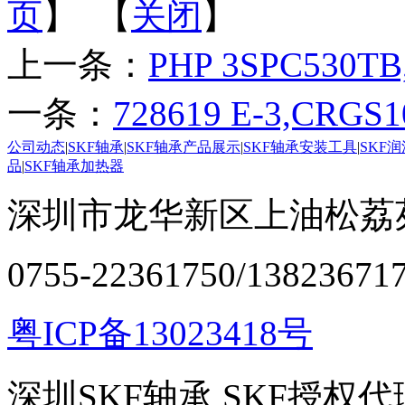
页
】 【
关闭
】
上一条：
PHP 3SPC530TB
一条：
728619 E-3,CRGS1
公司动态
|
SKF轴承
|
SKF轴承产品展示
|
SKF轴承安装工具
|
SKF
品
|
SKF轴承加热器
深圳市龙华新区上油松荔苑
0755-22361750/13823671
粤ICP备13023418号
深圳SKF轴承,SKF授权代