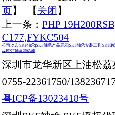
页
】 【
关闭
】
上一条：
PHP 19H200RSB
C177,FYKC504
公司动态
|
SKF轴承
|
SKF轴承产品展示
|
SKF轴承安装工具
|
SKF
品
|
SKF轴承加热器
深圳市龙华新区上油松荔苑
0755-22361750/13823671
粤ICP备13023418号