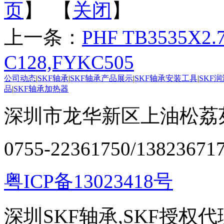
页
】 【
关闭
】
上一条：
PHF TB3535X2.
C128,FYKC505
公司动态
|
SKF轴承
|
SKF轴承产品展示
|
SKF轴承安装工具
|
SKF
品
|
SKF轴承加热器
深圳市龙华新区上油松荔苑
0755-22361750/13823671
粤ICP备13023418号
深圳SKF轴承,SKF授权代